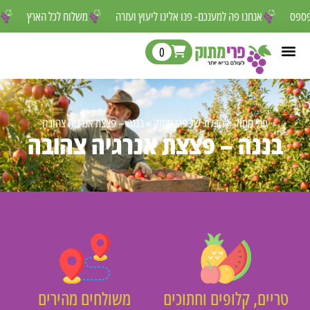
לפספס
אנחנו פה למענכם- פנו אלינו ליעוץ ועזרה
משלוח לכל הארץ
0
פרי מתוק
»
הבלוג של פרי מתוק
»
בננה – פצצת אנרגיה צהובה
בננה – פצצת אנרגיה צהובה
טריים, קלופים וחתוכים
משולחים מהירים