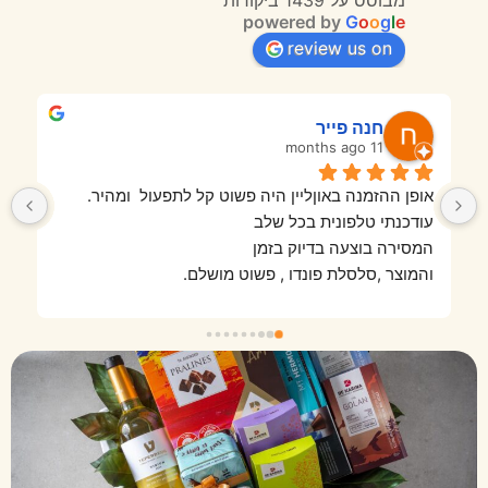
powered by
G
o
o
g
l
e
review us on
חנה פייר
11 months ago
אופן ההזמנה באוןליין היה פשוט קל לתפעול  ומהיר.
עודכנתי טלפונית בכל שלב
המסירה בוצעה בדיוק בזמן
והמוצר ,סלסלת פונדו , פשוט מושלם.