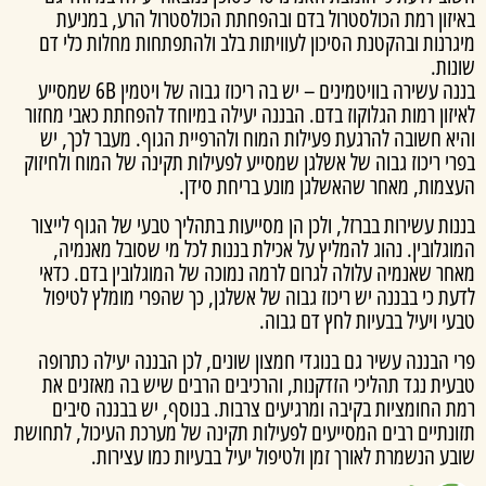
יזון רמת הכולסטרול בדם ובהפחתת הכולסטרול הרע, במניעת
רנות ובהקטנת הסיכון לעוויתות בלב ולהתפתחות מחלות כלי דם
ות.
בננה עשירה בוויטמינים – יש בה ריכוז גבוה של ויטמין 6B שמסייע
זון רמות הגלוקוז בדם. הבננה יעילה במיוחד להפחתת כאבי מחזור
יא חשובה להרגעת פעילות המוח ולהרפיית הגוף. מעבר לכך, יש
י ריכוז גבוה של אשלגן שמסייע לפעילות תקינה של המוח ולחיזוק
צמות, מאחר שהאשלגן מונע בריחת סידן.
ות עשירות בברזל, ולכן הן מסייעות בתהליך טבעי של הגוף לייצור
גלובין. נהוג להמליץ על אכילת בננות לכל מי שסובל מאנמיה,
חר שאנמיה עלולה לגרום לרמה נמוכה של המוגלובין בדם. כדאי
ת כי בבננה יש ריכוז גבוה של אשלגן, כך שהפרי מומלץ לטיפול
י ויעיל בבעיות לחץ דם גבוה.
 הבננה עשיר גם בנוגדי חמצון שונים, לכן הבננה יעילה כתרופה
עית נגד תהליכי הזדקנות, והרכיבים הרבים שיש בה מאזנים את
 החומציות בקיבה ומרגיעים צרבות. בנוסף, יש בבננה סיבים
ונתיים רבים המסייעים לפעילות תקינה של מערכת העיכול, לתחושת
ע הנשמרת לאורך זמן ולטיפול יעיל בבעיות כמו עצירות.