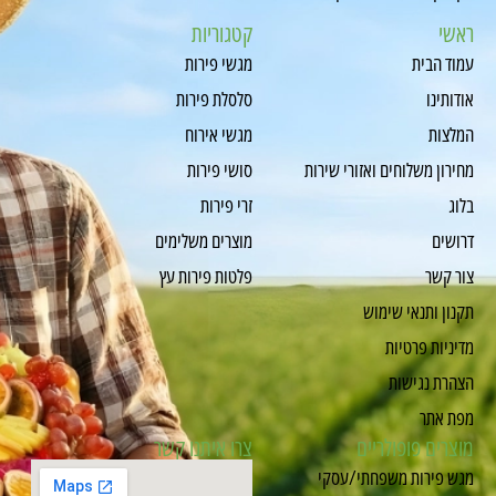
אשי
קטגוריות
מוד הבית
מגשי פירות
ודותינו
סלסלת פירות
מלצות
מגשי אירוח
חירון משלוחים ואזורי שירות
סושי פירות
לוג
זרי פירות
רושים
מוצרים משלימים
ור קשר
פלטות פירות עץ
קנון ותנאי שימוש
דיניות פרטיות
צהרת נגישות
פת אתר
וצרים פופולריים
צרו איתנו קשר
גש פירות משפחתי/עסקי