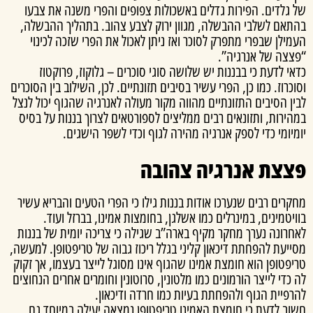
 גלדים. הפירות גדלים באשכולות צפופים והפרי משנה את צבעו
תאם לשלבי ההבשלה, מגוון ירוק לצבע צהוב. בתהליך ההבשלה,
ילן שבפרי מתפרק לסוכר ואז ניתן לאכול את הפרי שזכה לכינוי
צצה של אנרגיה”.
י לדעת כי בבננות יש שלושה סוגי סוכרים – גלוקוז, פרוקטוז
כרוז. כמו כן, הפרי עשיר בסיבים תזונתיים. לכן, השילוב בין הסוכרים
ן הסיבים התזונתיים מהווה מקור מעולה לאנרגיה שהגוף יכול לנצל
ירות, ותזונאים רבים ממליצים לספורטאים לצרוך בננות על בסיס
יומי כדי לספק אנרגיה מהירה לגוף וכדי לשפר הישגים.
צת אנרגיה צהובה
רים רבים שנערכו אודות בננות גילו כי הפרי הטעים והבריא עשיר
יטמינים, במינרלים כמו אשלגן, בחומצות אמינו, בברזל ועוד.
חרונה נערך מחקר מקיף בארה”ב שגילה כי צריכה יומית של בננות
יעת להפחתת דיכאון קליני בגלל ריכוז גבוה של טריפטופן. למעשה,
פטופן הוא חומצת אמינו שהגוף אינו מסוגל לייצר בעצמו, אך זקוק
כדי לייצר הורמונים כמו מלטונין, סרוטונין וחומרים אחרים הנחוצים
פיית הגוף ולהפחתת בעיות כמו חרדה ודיכאון.
וב לדעת כי חומצת האמינו טריפטופן נמצאה יעילה במיוחד גם